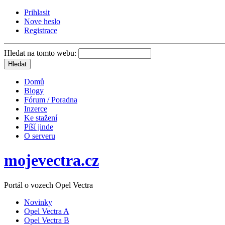
Prihlasit
Nove heslo
Registrace
Hledat na tomto webu:
Domů
Blogy
Fórum / Poradna
Inzerce
Ke stažení
Píší jinde
O serveru
mojevectra.cz
Portál o vozech Opel Vectra
Novinky
Opel Vectra A
Opel Vectra B