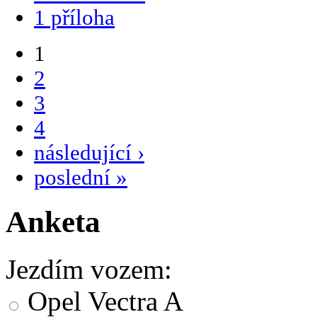
1 příloha
1
2
3
4
následující ›
poslední »
Anketa
Jezdím vozem:
Opel Vectra A