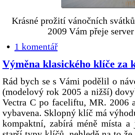
Krásné prožití vánočních svátků
2009 Vám přeje server
1 komentář
Výměna klasického klíče za k
Rád bych se s Vámi podělil o náv
(modelový rok 2005 a nižší) dovy
Vectra C po faceliftu, MR.
2006 
vybavena. Sklopný klíč má výhodu,
kompaktní, zabírá méně místa a j
starší typy klíčů, nehledě na to ž