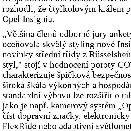
rozhodli, že čtyřkolovým králem p
Opel Insignia.
„Většina členů odborné jury anket
oceňovala skvělý styling nové Insi
novinky střední třídy z Rüsselshe
styl," stojí v hodnocení poroty CO
charakterizuje špičková bezpečnos
široká škála výkonných a hospod
standardní výbavu lze rozšířit o t
jako je např. kamerový systém „Op
číst dopravní značky, elektronick
FlexRide nebo adaptivní světlome