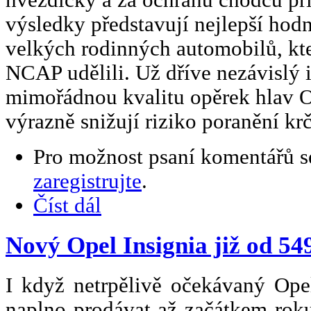
výsledky představují nejlepší hod
velkých rodinných automobilů, kte
NCAP udělili. Už dříve nezávislý i
mimořádnou kvalitu opěrek hlav Op
výrazně snižují riziko poranění krč
Pro možnost psaní komentářů 
zaregistrujte
.
Číst dál
Nový Opel Insignia již od 54
I když netrpělivě očekávaný Ope
naplno prodávat až začátkem roku