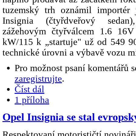
tuzemský trh oznámil importér 
Insignia (čtyřdveřový seda
zážehovým čtyřválcem 1.6 1
kW/115 k „startuje" už od 549 9
technické úrovni a výbavě vozu m
Pro možnost psaní komentářů 
zaregistrujte
.
Číst dál
1 příloha
Opel Insignia se stal evrop
Respektovaní motorističtí novinář