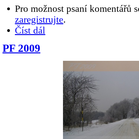
Pro možnost psaní komentářů 
zaregistrujte
.
Číst dál
PF 2009