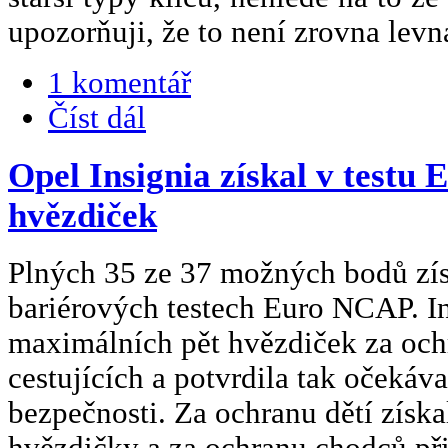
upozorňuji, že to není zrovna levná
1 komentář
Číst dál
Opel Insignia získal v testu
hvězdiček
Plných 35 ze 37 možných bodů zís
bariérových testech Euro NCAP. Ins
maximálních pět hvězdiček za och
cestujících a potvrdila tak očeká
bezpečnosti. Za ochranu dětí získal
hvězdičky a za ochranu chodců při