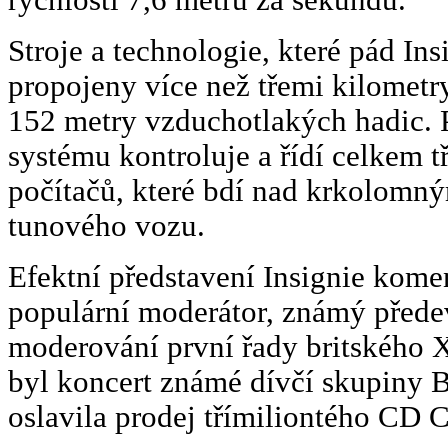
Stroje a technologie, které pád Insi
propojeny více než třemi kilometr
152 metry vzduchotlakých hadic.
systému kontroluje a řídí celkem t
počítačů, které bdí nad krkolomn
tunového vozu.
Efektní představení Insignie kome
populární moderátor, známý před
moderování první řady britského 
byl koncert známé dívčí skupiny 
oslavila prodej třímiliontého CD C