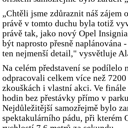
„Chtěli jsme zdůraznit náš zájem o
právě v tomto duchu byla totiž vyv
právě tak, jako nový Opel Insignia
být naprosto přesně naplánována -
ten nejmenší detail," vysvětluje Al
Na celém představení se podílelo n
odpracovali celkem více než 7200 
zkouškách i vlastní akci. Ve finál
hodin bez přestávky přímo v parku 
Nejdůležitější samozřejmě bylo za
spektakulárního pádu, při kterém O
rychlostí 7,6 metrů za sekundu.