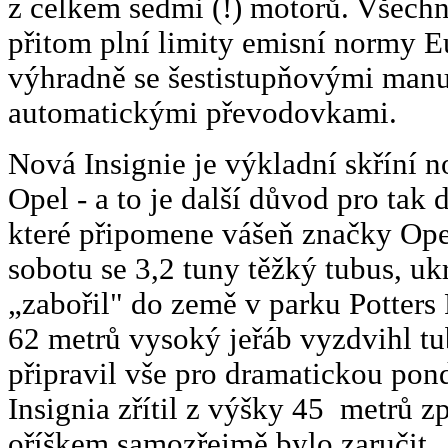
z celkem sedmi (!) motorů. Všech
přitom plní limity emisní normy E
výhradně se šestistupňovými man
automatickými převodovkami.
Nová Insignie je výkladní skříní 
Opel - a to je další důvod pro tak 
které připomene vášeň značky Opel
sobotu se 3,2 tuny těžký tubus, uk
„zabořil" do země v parku Potters 
62 metrů vysoký jeřáb vyzdvihl tub
připravil vše pro dramatickou pon
Insignia zřítil z výšky 45 metrů 
oříškem samozřejmě bylo zaručit „