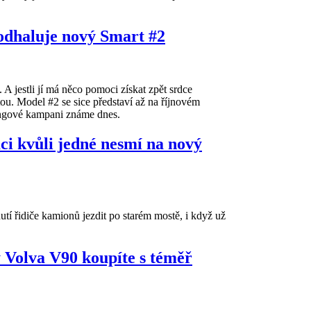
odhaluje nový Smart #2
 jestli jí má něco pomoci získat zpět srdce
ou. Model #2 se sice představí až na říjnovém
tingové kampani známe dnes.
i kvůli jedné nesmí na nový
 řidiče kamionů jezdit po starém mostě, i když už
y Volva V90 koupíte s téměř