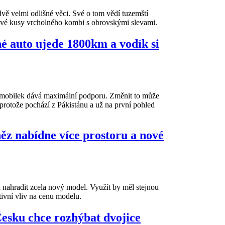
o dvě velmi odlišné věci. Své o tom vědí tuzemští
ové kusy vrcholného kombi s obrovskými slevami.
né auto ujede 1800km a vodík si
utomobilek dává maximální podporu. Změnit to může
 protože pochází z Pákistánu a už na první pohled
ěz nabídne více prostoru a nové
nahradit zcela nový model. Využít by měl stejnou
ivní vliv na cenu modelu.
esku chce rozhýbat dvojice