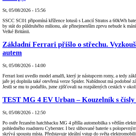
St, 05/08/2026 - 15:56
SSCC SC01 připomíná křížence lotusů s Lancií Stratos a 60kWh bater
by stát do půldruhého milionu, ale přinejmenším zprvu nebude k mání
Velké Británii.
Základní Ferrari přišlo o střechu. Vyzkouše
autem
St, 05/08/2026 - 14:00
Ferrari loni uvedlo model amalfi, který je nástupcem romy, a tedy zá
jaře jej doplnila také otevřená verze Spider. Nabídnout má podobné zá
Jestli se mu to podařilo, jsme zjišťovali na rozpálených cestách v okol
TEST MG 4 EV Urban – Kouzelník s čísly 
St, 05/08/2026 - 12:50
Po ostře řezaném hatchbacku MG 4 přišla automobilka s větším elek
pohledného roadsteru Cyberster. I bez slibované baterie s polopevným
skrývá spoustu místa. Představuje ideální vstup do světa elektromobi