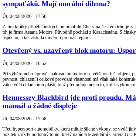
sympaťáků. Mají morální dilema?
Út, 04/08/2026 - 17:50
Zatím krátký příběh čínských automobilů Chery na českém trhu je zaj
trh je firma Astana Motors. Původně pochází z Kazachstánu. S číns
úspěchu, a tak získala důvěru i pro náš region.
Otevřený vs. uzavřený blok motoru: Úspor
Út, 04/08/2026 - 16:52
Při výběru nebo úpravě spalovacího motoru se většinou řeší objem, poč
pevnost, chlazení i celkové provozní vlastnosti má však také konstru
válce vůči chladicímu plášti, totiž předurčuje nejen to, kolik výkonu mo
Hennessey Blackbird jde proti proudu. Má
manuál a žádné displeje
Út, 04/08/2026 - 15:58
Třetí hypersport automobilky, která miluje šílené výkony, se vydá 
požitek z jízdy podobný tomu, který nabídla legendární Carrera GT.