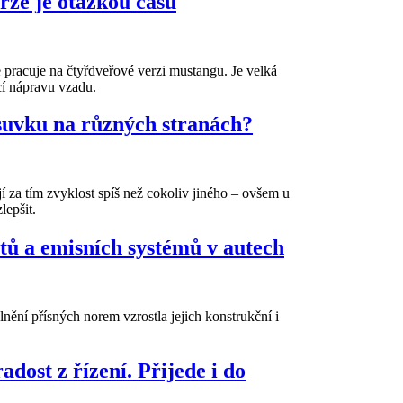
ze je otázkou času
e pracuje na čtyřdveřové verzi mustangu. Je velká
cí nápravu vzadu.
ásuvku na různých stranách?
ojí za tím zvyklost spíš než cokoliv jiného – ovšem u
lepšit.
ntů a emisních systémů v autech
lnění přísných norem vzrostla jejich konstrukční i
dost z řízení. Přijede i do