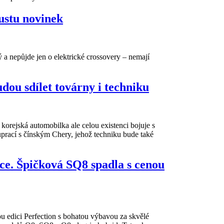
ustu novinek
 a nepůjde jen o elektrické crossovery – nemají
ou sdílet továrny i techniku
orejská automobilka ale celou existenci bojuje s
uprací s čínským Chery, jehož techniku bude také
íce. Špičková SQ8 spadla s cenou
 edici Perfection s bohatou výbavou za skvělé