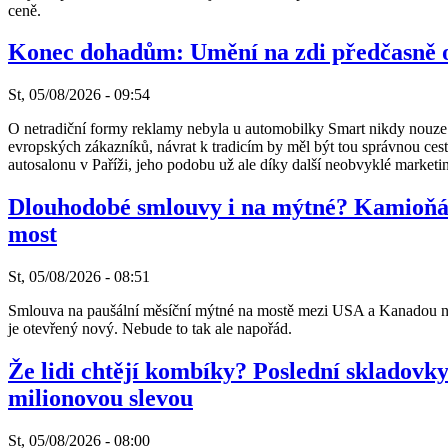
ceně.
Konec dohadům: Umění na zdi předčasně 
St, 05/08/2026 - 09:54
O netradiční formy reklamy nebyla u automobilky Smart nikdy nouze. A
evropských zákazníků, návrat k tradicím by měl být tou správnou cest
autosalonu v Paříži, jeho podobu už ale díky další neobvyklé marke
Dlouhodobé smlouvy i na mýtné? Kamioňác
most
St, 05/08/2026 - 08:51
Smlouva na paušální měsíční mýtné na mostě mezi USA a Kanadou nutí
je otevřený nový. Nebude to tak ale napořád.
Že lidi chtějí kombíky? Poslední skladovk
milionovou slevou
St, 05/08/2026 - 08:00