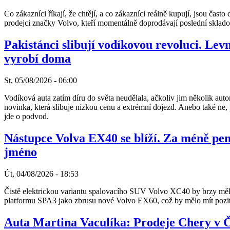
Co zákazníci říkají, že chtějí, a co zákazníci reálně kupují, jsou čast
prodejci značky Volvo, kteří momentálně doprodávají poslední sklad
Pakistánci slibují vodíkovou revoluci. Lev
vyrobí doma
St, 05/08/2026 - 06:00
Vodíková auta zatím díru do světa neudělala, ačkoliv jim několik a
novinka, která slibuje nízkou cenu a extrémní dojezd. Anebo také ne,
jde o podvod.
Nástupce Volva EX40 se blíží. Za méně pen
jméno
Út, 04/08/2026 - 18:53
Čistě elektrickou variantu spalovacího SUV Volvo XC40 by brzy měl 
platformu SPA3 jako zbrusu nové Volvo EX60, což by mělo mít pozit
Auta Martina Vaculíka: Prodeje Chery v Č