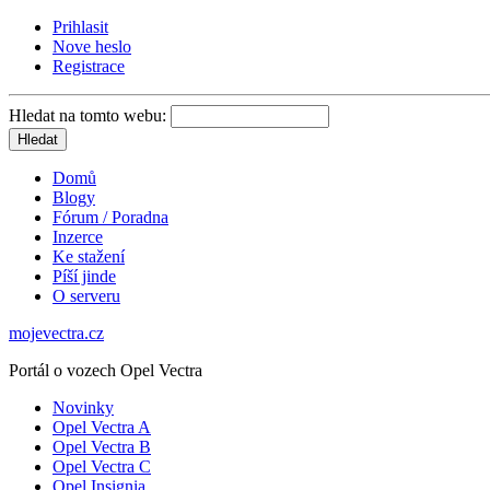
Prihlasit
Nove heslo
Registrace
Hledat na tomto webu:
Domů
Blogy
Fórum / Poradna
Inzerce
Ke stažení
Píší jinde
O serveru
mojevectra.cz
Portál o vozech Opel Vectra
Novinky
Opel Vectra A
Opel Vectra B
Opel Vectra C
Opel Insignia