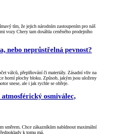
ímavý tím, že jejich národním zastoupením pro náš
kými vozy Chery tam dosáhla ceněného prodejního
a, nebo neprůstřelná pevnost?
et válců, přeplňování či materiály. Zásadní vliv na
kce horní plochy bloku. Způsob, jakým jsou uloženy
tor snese, ale i jak rychle se ohřeje.
 atmosférický osmiválec,
jiným směrem. Chce zákazníkům nabídnout maximální
 Předpoklady k tomu má.