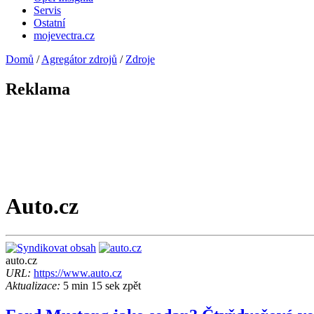
Servis
Ostatní
mojevectra.cz
Domů
/
Agregátor zdrojů
/
Zdroje
Reklama
Auto.cz
auto.cz
URL:
https://www.auto.cz
Aktualizace:
5 min 15 sek zpět