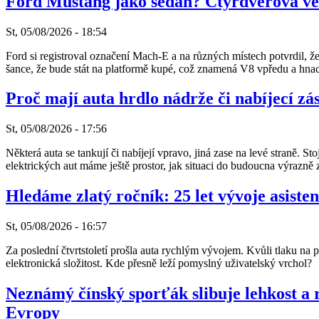
Ford Mustang jako sedan? Čtyřdveřová ver
St, 05/08/2026 - 18:54
Ford si registroval označení Mach-E a na různých místech potvrdil, ž
šance, že bude stát na platformě kupé, což znamená V8 vpředu a hna
Proč mají auta hrdlo nádrže či nabíjecí z
St, 05/08/2026 - 17:56
Některá auta se tankují či nabíjejí vpravo, jiná zase na levé straně. St
elektrických aut máme ještě prostor, jak situaci do budoucna výrazně z
Hledáme zlatý ročník: 25 let vývoje asiste
St, 05/08/2026 - 16:57
Za poslední čtvrtstoletí prošla auta rychlým vývojem. Kvůli tlaku na p
elektronická složitost. Kde přesně leží pomyslný uživatelský vrchol?
Neznámý čínský sporťák slibuje lehkost a ra
Evropy